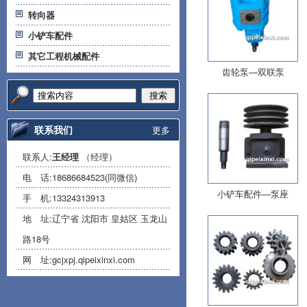
转向器
小铲车配件
其它工程机械配件
齿轮泵—双联泵
搜索
联系我们
更多
联系人:
王经理
（经理）
电 话:
18686684523(同微信)
小铲车配件—泵座
手 机:
13324313913
地 址:辽宁省 沈阳市 皇姑区 玉龙山
路18号
网 址:
gcjxpj.qipeixinxi.com