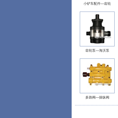
小铲车配件—齿轮
齿轮泵—海沃泵
多路阀—操纵阀