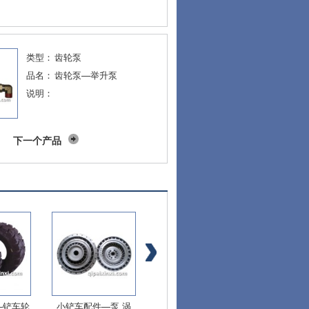
类型：
齿轮泵
品名：
齿轮泵—举升泵
说明：
下一个产品
—铲车轮
小铲车配件—泵 涡
小铲车配件—泵传动
小铲车配