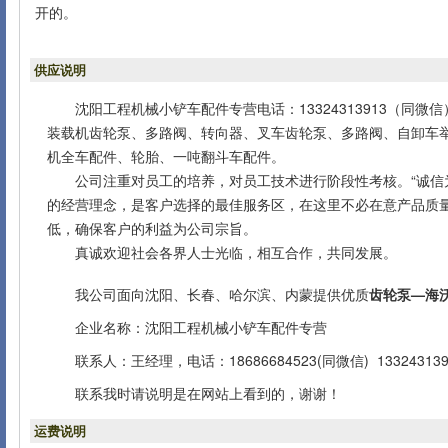
开的。
供应说明
沈阳工程机械小铲车配件专营电话：13324313913（同
装载机齿轮泵、多路阀、转向器、叉车齿轮泵、多路阀、自卸车
机全车配件、轮胎、一吨翻斗车配件。
公司注重对员工的培养，对员工技术进行阶段性考核。“诚信为
的经营理念，是客户选择的最佳服务区，在这里不必在意产品质
低，确保客户的利益为公司宗旨。
真诚欢迎社会各界人士光临，相互合作，共同发展。
我公司面向沈阳、长春、哈尔滨、内蒙提供优质
齿轮泵—海
企业名称：沈阳工程机械小铲车配件专营
联系人：王经理，电话：18686684523(同微信) 133243139
联系我时请说明是在网站上看到的，谢谢！
运费说明