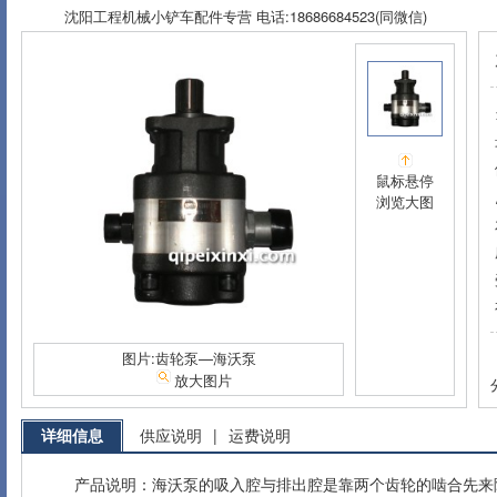
沈阳工程机械小铲车配件专营 电话:18686684523(同微信)
鼠标悬停
浏览大图
图片:齿轮泵—海沃泵
放大图片
详细信息
供应说明
|
运费说明
产品说明：海沃泵的吸入腔与排出腔是靠两个齿轮的啮合先来