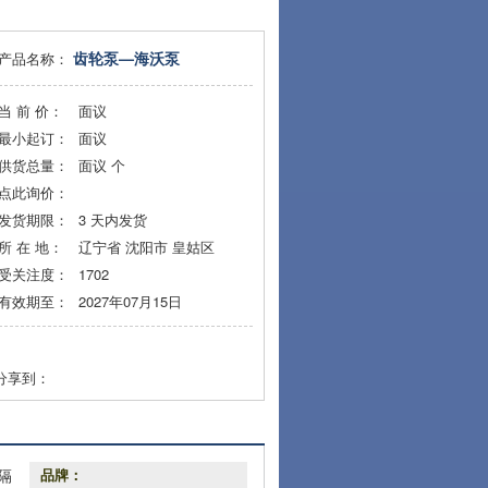
齿轮泵—海沃泵
产品名称：
当 前 价：
面议
最小起订：
面议
供货总量：
面议
个
点此询价：
发货期限：
3
天内发货
所 在 地：
辽宁省 沈阳市 皇姑区
受关注度：
1702
有效期至：
2027年07月15日
分享到：
隔
品牌：