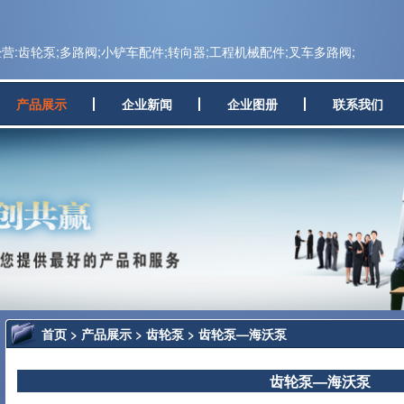
:齿轮泵;多路阀;小铲车配件;转向器;工程机械配件;叉车多路阀;
产品展示
企业新闻
企业图册
联系我们
首页
>
产品展示
>
齿轮泵
> 齿轮泵—海沃泵
齿轮泵—海沃泵