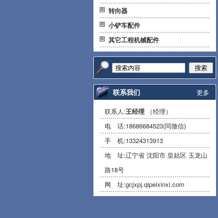
转向器
小铲车配件
其它工程机械配件
搜索
联系我们
更多
联系人:
王经理
（经理）
电 话:
18686684523(同微信)
手 机:
13324313913
地 址:辽宁省 沈阳市 皇姑区 玉龙山
路18号
网 址:
gcjxpj.qipeixinxi.com