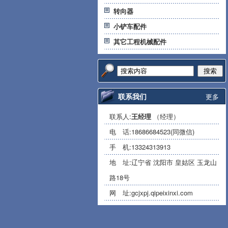
转向器
小铲车配件
其它工程机械配件
搜索
联系我们
更多
联系人:
王经理
（经理）
电 话:
18686684523(同微信)
手 机:
13324313913
地 址:辽宁省 沈阳市 皇姑区 玉龙山
路18号
网 址:
gcjxpj.qipeixinxi.com