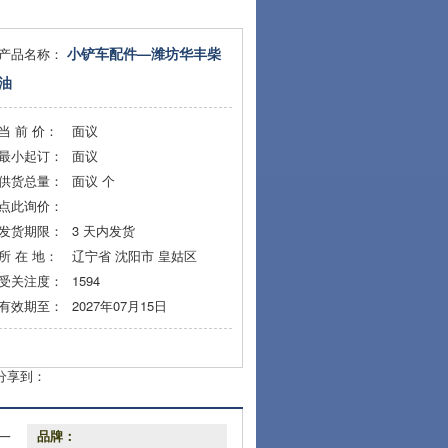
小铲车配件—潍坊华丰柴
产品名称：
油
当 前 价：
面议
最小起订：
面议
供货总量：
面议
个
点此询价：
发货期限：
3
天内发货
所 在 地：
辽宁省 沈阳市 皇姑区
受关注度：
1594
有效期至：
2027年07月15日
分享到：
一
品牌：