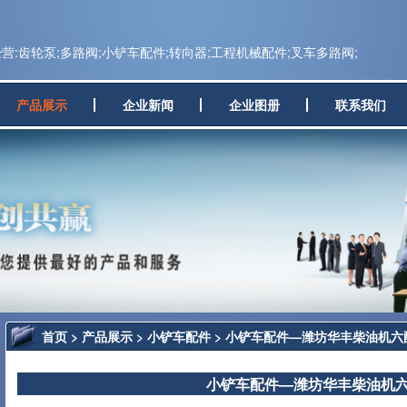
:齿轮泵;多路阀;小铲车配件;转向器;工程机械配件;叉车多路阀;
产品展示
企业新闻
企业图册
联系我们
首页
>
产品展示
>
小铲车配件
> 小铲车配件—潍坊华丰柴油机六
小铲车配件—潍坊华丰柴油机