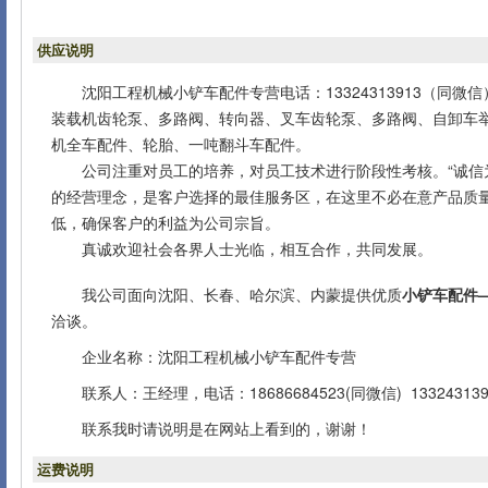
供应说明
沈阳工程机械小铲车配件专营电话：13324313913（同
装载机齿轮泵、多路阀、转向器、叉车齿轮泵、多路阀、自卸车
机全车配件、轮胎、一吨翻斗车配件。
公司注重对员工的培养，对员工技术进行阶段性考核。“诚信为
的经营理念，是客户选择的最佳服务区，在这里不必在意产品质
低，确保客户的利益为公司宗旨。
真诚欢迎社会各界人士光临，相互合作，共同发展。
我公司面向沈阳、长春、哈尔滨、内蒙提供优质
小铲车配件—
洽谈。
企业名称：沈阳工程机械小铲车配件专营
联系人：王经理，电话：18686684523(同微信) 133243139
联系我时请说明是在网站上看到的，谢谢！
运费说明