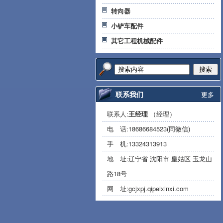
转向器
小铲车配件
其它工程机械配件
搜索
联系我们
更多
联系人:
王经理
（经理）
电 话:
18686684523(同微信)
手 机:
13324313913
地 址:辽宁省 沈阳市 皇姑区 玉龙山
路18号
网 址:
gcjxpj.qipeixinxi.com