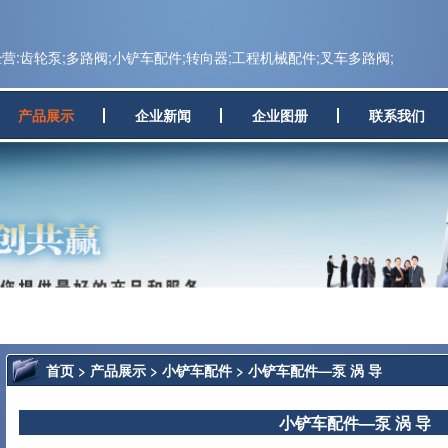
:齿轮泵;多路阀;小铲车配件;转向器;工程机械配件;叉车多路阀;
产品展示
企业新闻
企业图册
联系我们
首页
>
产品展示
>
小铲车配件
> 小铲车配件—泵 涡 导
小铲车配件—泵 涡 导