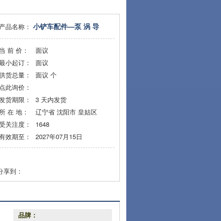
小铲车配件—泵 涡 导
产品名称：
当 前 价：
面议
最小起订：
面议
供货总量：
面议
个
点此询价：
发货期限：
3
天内发货
所 在 地：
辽宁省 沈阳市 皇姑区
受关注度：
1648
有效期至：
2027年07月15日
分享到：
品牌：