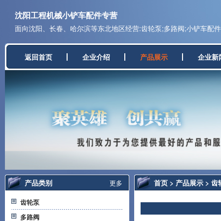
沈阳工程机械小铲车配件专营
面向沈阳、长春、哈尔滨等东北地区经营:齿轮泵;多路阀;小铲车配件;
返回首页
企业介绍
产品展示
企业新
产品类别
首页
>
产品展示
>
齿
更多
齿轮泵
多路阀