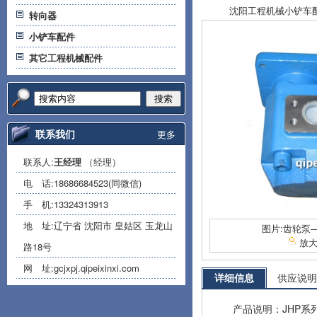
沈阳工程机械小铲车配件专
转向器
小铲车配件
其它工程机械配件
搜索
联系我们
更多
联系人:
王经理
（经理）
电 话:
18686684523(同微信)
手 机:
13324313913
地 址:辽宁省 沈阳市 皇姑区 玉龙山
图片:齿轮泵—
放
路18号
网 址:
gcjxpj.qipeixinxi.com
详细信息
供应说明
产品说明：JHP