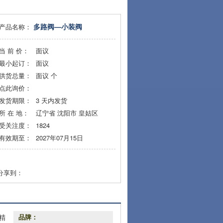
多路阀—小装阀
产品名称：
当 前 价：
面议
最小起订：
面议
供货总量：
面议
个
点此询价：
发货期限：
3
天内发货
所 在 地：
辽宁省 沈阳市 皇姑区
受关注度：
1824
有效期至：
2027年07月15日
分享到：
精
品牌：