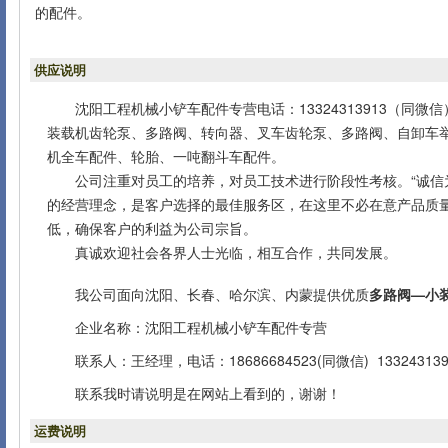
的配件。
供应说明
沈阳工程机械小铲车配件专营电话：13324313913（同
装载机齿轮泵、多路阀、转向器、叉车齿轮泵、多路阀、自卸车
机全车配件、轮胎、一吨翻斗车配件。
公司注重对员工的培养，对员工技术进行阶段性考核。“诚信为
的经营理念，是客户选择的最佳服务区，在这里不必在意产品质
低，确保客户的利益为公司宗旨。
真诚欢迎社会各界人士光临，相互合作，共同发展。
我公司面向沈阳、长春、哈尔滨、内蒙提供优质
多路阀—小
企业名称：沈阳工程机械小铲车配件专营
联系人：王经理，电话：18686684523(同微信) 133243139
联系我时请说明是在网站上看到的，谢谢！
运费说明