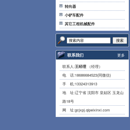
转向器
小铲车配件
其它工程机械配件
搜索
联系我们
更多
联系人:
王经理
（经理）
电 话:
18686684523(同微信)
手 机:
13324313913
地 址:辽宁省 沈阳市 皇姑区 玉龙山
路18号
网 址:
gcjxpj.qipeixinxi.com