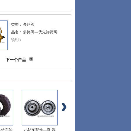
类型：
多路阀
品名：
多路阀—优先卸荷阀
说明：
下一个产品
—铲车轮
小铲车配件—泵 涡
小铲车配件—泵传动
小铲车配