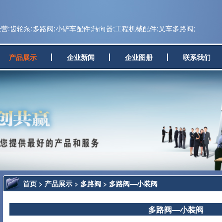
:齿轮泵;多路阀;小铲车配件;转向器;工程机械配件;叉车多路阀;
产品展示
企业新闻
企业图册
联系我们
首页
>
产品展示
>
多路阀
> 多路阀—小装阀
多路阀—小装阀